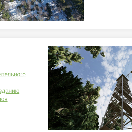
тельного
озданию
нов