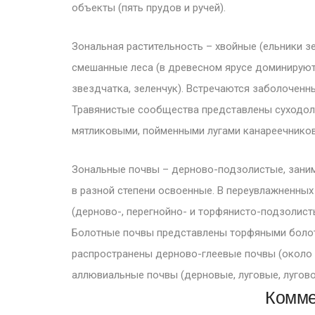
объекты (пять прудов и ручей).
Зональная растительность – хвойные (ельники з
смешанные леса (в древесном ярусе доминируют ел
звездчатка, зеленчук). Встречаются заболочен
Травянистые сообщества представлены суходол
мятликовыми, пойменными лугами канареечнико
Зональные почвы – дерново-подзолистые, заним
в разной степени освоенные. В переувлажненны
(дерново-, перегнойно- и торфянисто-подзолист
Болотные почвы представлены торфяными болот
распространены дерново-глеевые почвы (около
аллювиальные почвы (дерновые, луговые, лугово
Комме