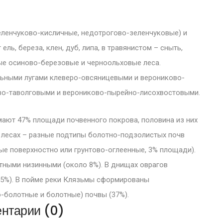
еленчуково-кисличные, недотрогово-зеленчуковые) и
ь, береза, клен, дуб, липа, в травянистом – сныть,
ные осиново-березовые и черноольховые леса.
ьными лугами клеверо-овсяницевыми и верониково-
во-таволговыми и верониково-пырейно-
лисохвостовыми.
ают 47% площади почвенного покрова, половина из них
х лесах – разные подтипы болотно-подзолистых почв
ые поверхностно или грунтово-оглеенные, 3% площади).
ными низинными (около 8%). В днищах оврагов
 5%). В пойме реки Клязьмы сформированы
-болотные и болотные) почвы (37%).
нтарии (0)