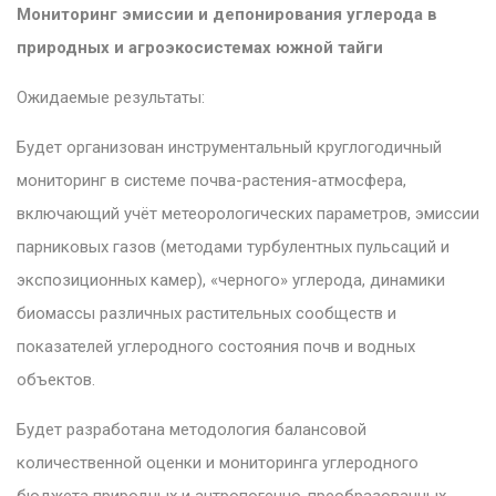
Мониторинг эмиссии и депонирования углерода в
природных и агроэкосистемах южной тайги
Ожидаемые результаты:
Будет организован инструментальный круглогодичный
мониторинг в системе почва-растения-атмосфера,
включающий учёт метеорологических параметров, эмиссии
парниковых газов (методами турбулентных пульсаций и
экспозиционных камер), «черного» углерода, динамики
биомассы различных растительных сообществ и
показателей углеродного состояния почв и водных
объектов.
Будет разработана методология бaлaнcoвoй
количественной оценки и мониторинга углеродного
бюджeтa природных и aнтpoпoгeннo-пpeoбpaзoвaнныx